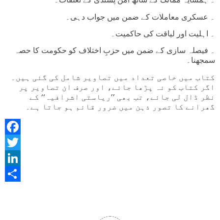
۔ عسکری معاملات کے ضمن میں جواب دہی۔
۔ اہلیت اور لیاقت کی حاکمیت۔
۔ فیصلہ سازی کے ضمن میں حزبِ اختلاف کو حکومت کا حصہ
سمجھنا۔
کتاب میں خاصی تعداد میں تصاویر شامل کی گئی ہیں۔
اگر کتاب کو نہ پڑھا جائے، اور صرف ان تصاویر پر
نظر ڈال لی جائے، تب بھی ’’ریاستی اشرافیہ‘‘ کے
گھرانے کا تصور ذہن میں ضرور قائم ہو جاتا ہے۔
Facebook
Twitter
LinkedIn
Share