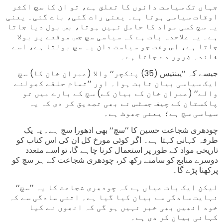
جہاں تک سیاست دانوں کا تعلق ہے، تو ان کا سچ اکثر
اوقات سیاسی ہوتا ہے۔ یعنی رات گئی، بات گئی۔ یعنی
یہ سچ کسی مواد کا حامل نہیں ہوتا، بس بول دیا جاتا
ہے۔ یہ علاحدہ بات ہے کہ سیاسی سچ جس موقعے پر بولا
جاتا ہے، اس وقت جو سیاست دان یہ سچ بولتا ہے، اسے
فائدہ ضرور دے جاتا ہے۔
جیسے کہ ’’پینتیس (35) پنکچر‘‘ والا (عمران خان کا) سچ
ایک سیاسی بیان ثابت ہوا۔ اور ’’تمام حلقے کھولنے
والے‘‘ (عمران خان کے بیان کے) سچ کے بارے میں تو
پاکستان کے چیف جسٹس نے بھی تصدیق کر دی کہ یہ
سیاسی سچ ہے؛ یعنی جھوٹ ہے۔
چودھری شجاعت حسین کا ’’سچ‘‘ بھی ادھورا سچ ہے۔ یہ یک
طرفہ کہانی کہتا ہے۔ اگر کوئی مورخ کل ان کی اس کتاب کو
تاریخی مواد کے طور پر استعمال کرنا چاہے گا، تو اسے متعدد
دوسرے منابع کو سامنے رکھ کر، چودھری شجاعت کے ہر سچ کو
پرکھنا پڑے گا۔
لیکن ایک بات عیاں ہے کہ چودھری شجاعت کا یہ ’’سچ‘‘
نہایت سادگی سے بیان کیا گیا ہے۔ اتنی سادگی سے کہ
خود انھیں بھی خبر نہیں ہو گی کہ انھوں نے کیا
کہانی بیان کر دی ہے۔