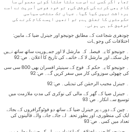
تھا، اگر کسی نے اس سے ملتا جلتا کوئی معمولی سا
کام بھی کرنے کی کوشش کی، تو خود فوجی آمریت نے اسے
برداشت نہیں کیا گیا۔ جہاں تک منتخب سیاسی
حکومتوں کا تعلق ہے، تو انھیں ایسے کام کرنے کی
توفیق کم ہی ہوئی۔
:چودھری شجاعت کے مطابق جونیجو اور جینرل ضیا کے مابین
اختلافات کی وجوہات
۔ جونیجو کا یہ فیصلہ کہ مارشل لا اور جمہوریت ساتھ ساتھ نہیں
چل سکتے اور مارشل لا کے خاتمے کی تاریخ کا اعلان۔ ص: 92
۔ جونیجو کا یہ حکم کہ فوج کے سینیئر افسران بھی 800 سی سی
کی چھوٹی سوزوکی کار میں سفر کریں گے۔ ص: 92
۔ جینرل مجیب الرحمٰن کی تبدیلی۔ ص: 92
۔ جینرل ضیا کے گھر کے مالی کی نوکری کی مدتِ ملازمت میں
توسیع سے انکار۔ ص: 93
۔ چین کے دورے پر جینرل ضیا کے ساتھ دو فوٹوگرافروں کے بجائے
ایک کی منظوری، اور بطور تحفہ لے جائے جانے والے قالینوں کی
تعداد میں کمی۔ ص: 93
۔ جونیجو کا حزبِ اختلاف کو اعتماد میں لے کر جینیوا معاہدے پر