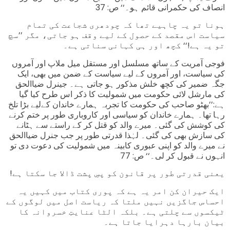
انصاف کی حکمرانی قائم ہو۔‘‘ ص: 37
ہونا تو یہ چاہیے تھا کہ چودھری شجاعت کی تمام
سیاست اس مقصد کے حصول کے لیے وقف ہو جاتی، مگر ’’سچ
تو یہ ہے!‘‘ کچھ اور ہی کہانی سناتی ہے۔
فوجی آمریت کے ساتھ مسلسل اور مستقل میل ملاپ اور آمروں
کی سیاست، اور آمروں کے لیے سیاست کے ضمن میں بھی، ایک
جگہ ضمیر کی کچھ خلش مذکور ہو جاتی ہے۔ جینرل ضیاالحق
کی مارشل لائی حکومت میں شمولیت کا ذکر اس طرح کیا گیا
ہے:’’بھٹو صاحب کی حکومت کا تجربہ ہمارے خاندان کےلیے بڑا تلخ
رہا تھا۔ ہمارے خاندان کو سیاسی اور کاروباری طور پر ختم کرنے
کی کوشش کی گئی۔ میرے والد کو قتل کر کے راستے سے ہٹانے
کی سازش بھی کی گئی۔ لہٰذا قدرتی طور پر جب جنرل ضیاالحق
نے میرے والد کو اپنی عبوری کابینہ میں شمولیت کی دعوت دی تو
انہوں نے قبول کر لی۔‘‘ ص: 77
!یعنی قدرتی طور پر قانون کو پسِ پشت ڈالا جا سکتا ہے
ایک حیران کن امر یہ ہے کہ پوری کتاب میں کہیں یہ
احساس جاگزیں نہیں ملتا کہ ریاست اصل میں لوگوں کے
ٹیکسوں سے چلتی ہے۔ بلکہ الٹا عنایتِ خسروانہ کا
بیان بارہا دہرایا جاتا ہے۔