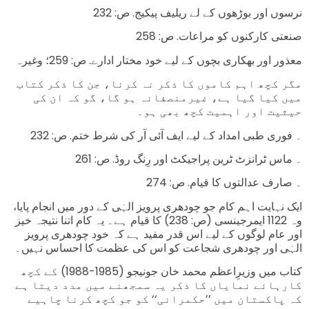
نرسوں اور بوڑھوں کے لے ریلیف پیکیج. ص: 232
صنعتی کارکنوں کو مراعات. ص: 258
معذور اور بھکاری بچوں کے لیے خود مختار ادارے. ص: 259؛ وغیرہ
مگر کچھ اہم کاموں کا ذکر نہ کرنا، جن کا ذکر کتاب
میں کیا گیا ہے، غیرمنصفانہ ہو گا، گو کہ ان کی
حیثیت اور اہمیت کچھ بھی ہو۔
۔ فوری طبی امداد کے لیے ایف آئی آر کی شرط ختم. ص: 232
۔ ماس ٹرانزٹ ٹرین پراجیکٹ اور رِنگ روڈ. ص: 261
۔ صارف عدالتوں کا قیام. ص: 274
ایک نہایت اہم کام جو چودھری پرویز الہٰی کے دور میں انجام پایا،
وہ 1122 ایمرجینسی (ص: 238) کا قیام ہے۔ یہ کام اتنا نتیجہ خیز
اور عام لوگوں کے لیے اس قدر مفید ہے کہ خود چودھری پرویز
الہٰی اور چودھری شجاعت کو اس کی عظمت کا احساس نہیں۔
کتاب میں وزیرِاعظم محمد خان جونیجو (1985-1988) کے کچھ
کارہائے نمایاں کا ذکر یہ سمجھنے میں مدد دیتا ہے
کہ پاکستان میں ’’حکمرانی‘‘ کو جو کچھ کرنا چاہیے