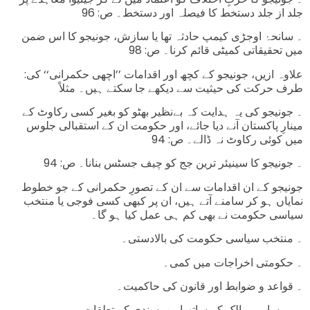
جلد از جلد دستخط کا فیصلہ اور دستخط۔ ص: 96
۔ سانحۂ اوجڑی کیمپ حادثہ تھا یا سازش، جونیجو کا اس ضمن
میں تحقیقاتی کمیٹی قائم کرنا۔ ص: 98
:علاوہ ازیں، جونیجو کے کچھ اور اقدامات ’’اچھی حکمرانی‘‘ کی
طرف حرکت کی حیثیت سے دیکھے جا سکتے ہیں۔ مثلاً
۔ جونیجو کی یہ ہدایت کہ بےنظیر بھٹو کو بغیر کسی رکاوٹ کے
مینارِ پاکستان آنے دیا جائے، اور حکومت ان کے استقبالی جلوس
میں کوئی رکاوٹ نہ ڈالے۔ ص: 94
۔ جونیجو کا سینیئر ترین جج کو چیف جسٹس بنانا۔ ص: 94
جونیجو کے ان اقدامات سے ان کے تصورِ حکمرانی کے جو خطوط
نمایاں ہو کر سامنے آتے ہیں، ان پر کبھی کسی فوجی یا منتخب
سیاسی حکومت نے بھی کم ہی عمل کیا ہو گا۔
۔ منتخب سیاسی حکومت کی بالادستی۔
۔ حکومتی اخراجات میں کمی۔
۔ قواعد و ضوابط اور قانون کی حاکمیت۔
۔ ہمسایہ ممالک کے ساتھ امن پسندی کے تعلقات۔