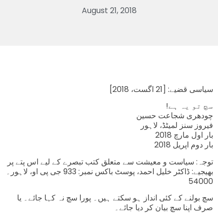
August 21, 2018
[سیاسی قضیے: [21 اگست، 2018
!سچ تو یہ ہے
چودھری شجاعت حسین
فیروز سنز لمیٹڈ، لاہور
بار اول مارچ 2018
بار دوم اپریل 2018
توجہ: سیاست و معیشت سے متعلق کتب تبصرے کے لیے اس پتے پر
بھیجیے: ڈاکٹر خلیل احمد، پوسٹ باکس نمبر: 933 جی پی او، لاہور۔
54000
سچ بولنے کے کئی انداز ہو سکتے ہیں۔ پورا سچ نہ کہا جائے۔ یا
صرف اپنا سچ بیان کر دیا جائے۔