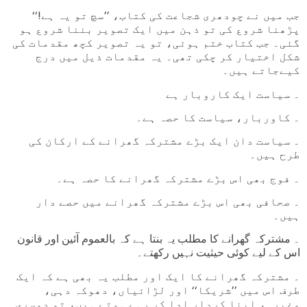
جب میں نے چودھری شجاعت کی کتاب، ’’سچ تو یہ ہے!‘‘
پڑھنا شروع کی تو ذہن میں ایک تصویر بننا شروع ہو
گئی۔ جب کتاب ختم ہوئی، تو یہ تصویر کچھ مقدمات کی
شکل اختیار کر چکی تھی۔ یہ مقدمات ذیل میں درج
کیےجاتے ہیں۔
۔ سیاست ایک کاروبار ہے
۔ کاوربار، سیاست کا حصہ ہے۔
۔ سیاست دان ایک بڑے مشترکہ گھرانے کے ارکان کی
طرح ہیں۔
۔ فوج بھی اس بڑے مشترکہ گھرانے کا حصہ ہے۔
۔ صحافی بھی اس بڑے مشترکہ گھرانے میں حصے دار
ہیں۔
۔ مشترکہ گھرانے کا مطلب یہ بنتا ہے کہ بالعموم آئین اور قانون
اس کے لیے کوئی حیثیت نہیں رکھتے۔
۔ مشترکہ گھرانے کا ایک اور مطلب یہ بھی ہے کہ ایک
طرف اس میں ’’شریکا‘‘ اور لڑائیاں، دھوکہ دہی،
وغیرہ، اپنا کردار ادا کر رہے ہوتے ہیں، تو دوسری