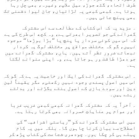
طرف اتحاد، گٹھ جوڑ، میل ملاپ، وغیرہ، بھی چل رہا
ہوتا ہے۔ کبھی کبھی یہ لڑائیاں، جان لیوا دشمنی تک
بھی پہنچ جاتی ہیں۔
۔ مزید یہ کہ اس کتاب کے مطالعے سے اس مشترکہ
گھرانے کی جو تصویر ابھرتی ہے، وہ کچھ اس طرح کی ہے
کہ اس میں کوئی سردار یا پنچ یا ’’بڑا بوڑھا‘‘ موجود
نہیں، گو کہ مختلف مواقع پر مختلف لوگ یہ کردار
نبھاتے ضرور نظر آتے ہیں۔ ہاں، مشترکہ گھرانے میں
جو دھڑا طاقت ور ہو جاتا ہے، وہ اپنی منوانے لگتا
ہے۔
۔ اس مشترکہ گھرانے کی ایک اور خاصیت یہ ہے کہ گو کہ
اس میں اصول پسندی وجود نہیں رکھتی، مگر یقیناً لین
دین اور سودے بازی کے اصول بنتے بگڑتے اور بدلتے
رہتے ہیں۔
۔ آخراً یہ کہ مشترکہ گھرانہ کبھی کبھی غریب غربا
اور عوام پر عنایاتِ خسروانہ بھی کرتا رہتا ہے۔
میں اس مشترکہ گھرانے کو ’’ریاستی اشرافیہ‘‘ کی
اصطلاح سے بیان کرنا چاہوں گا۔ بلکہ میں یہ کام
پہلے ہی کر چکا ہوں۔ چودھری شجاعت کی کتاب پڑھ کر